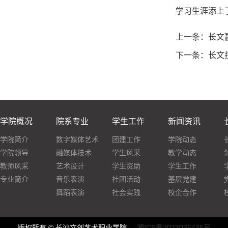
学习生涯添上
上一条：
长文
下一条：
长文
学院概况
院系专业
学生工作
新闻资讯
学院简介
数字媒体艺术
团建工作
学院动态
学院领导
融媒体技术
学生风采
教学动态
教师风采
艺术设计
学生资助
学生工作
专业简介
音乐表演
社团活动
基层党建
舞蹈表演
社会实践
校企合作
版权所有 © 长沙文创艺术职业学院
湘ICP备2023036435号