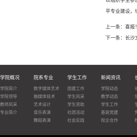
以组织学生参
平专业建设，
上一条：
喜报
下一条：
长沙
学院概况
院系专业
学生工作
新闻资讯
学院简介
数字媒体艺术
团建工作
学院动态
学院领导
融媒体技术
学生风采
教学动态
教师风采
艺术设计
学生资助
学生工作
专业简介
音乐表演
社团活动
基层党建
舞蹈表演
社会实践
校企合作